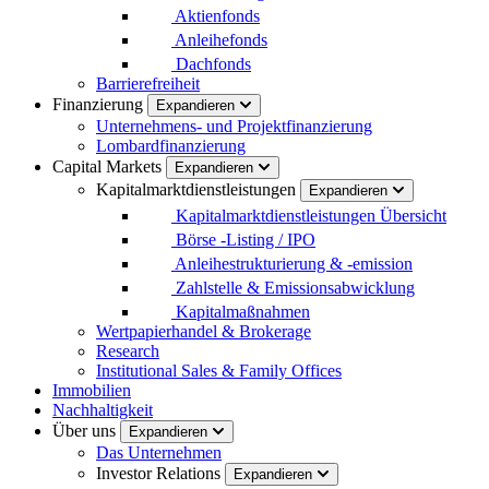
Aktienfonds
Anleihefonds
Dachfonds
Barrierefreiheit
Finanzierung
Expandieren
Unternehmens- und Projektfinanzierung
Lombardfinanzierung
Capital Markets
Expandieren
Kapitalmarktdienstleistungen
Expandieren
Kapitalmarktdienstleistungen Übersicht
Börse -Listing / IPO
Anleihestrukturierung & -emission
Zahlstelle & Emissionsabwicklung
Kapitalmaßnahmen
Wertpapierhandel & Brokerage
Research
Institutional Sales & Family Offices
Immobilien
Nachhaltigkeit
Über uns
Expandieren
Das Unternehmen
Investor Relations
Expandieren