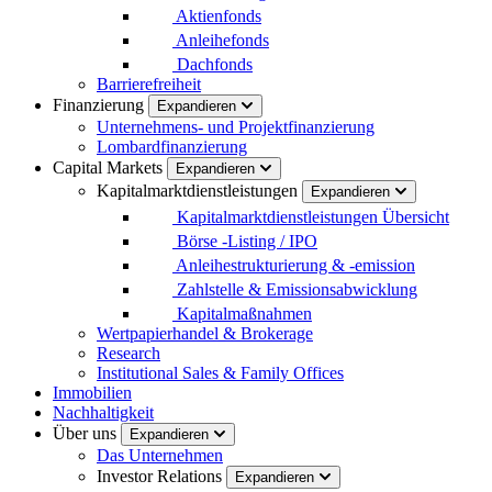
Aktienfonds
Anleihefonds
Dachfonds
Barrierefreiheit
Finanzierung
Expandieren
Unternehmens- und Projektfinanzierung
Lombardfinanzierung
Capital Markets
Expandieren
Kapitalmarktdienstleistungen
Expandieren
Kapitalmarktdienstleistungen Übersicht
Börse -Listing / IPO
Anleihestrukturierung & -emission
Zahlstelle & Emissionsabwicklung
Kapitalmaßnahmen
Wertpapierhandel & Brokerage
Research
Institutional Sales & Family Offices
Immobilien
Nachhaltigkeit
Über uns
Expandieren
Das Unternehmen
Investor Relations
Expandieren