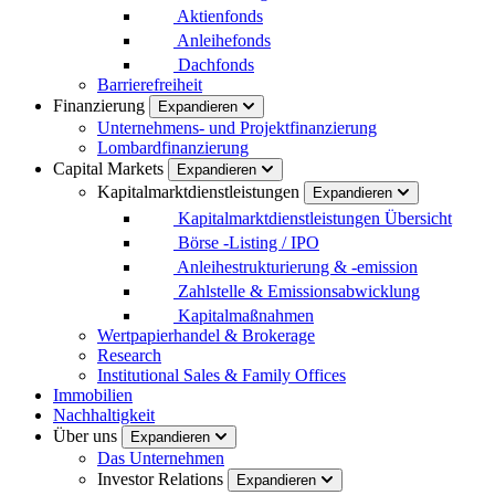
Aktienfonds
Anleihefonds
Dachfonds
Barrierefreiheit
Finanzierung
Expandieren
Unternehmens- und Projektfinanzierung
Lombardfinanzierung
Capital Markets
Expandieren
Kapitalmarktdienstleistungen
Expandieren
Kapitalmarktdienstleistungen Übersicht
Börse -Listing / IPO
Anleihestrukturierung & -emission
Zahlstelle & Emissionsabwicklung
Kapitalmaßnahmen
Wertpapierhandel & Brokerage
Research
Institutional Sales & Family Offices
Immobilien
Nachhaltigkeit
Über uns
Expandieren
Das Unternehmen
Investor Relations
Expandieren