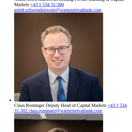
Markets
+43 1 534 31-580
astrid.schwendenwein@wienerprivatbank.com
Claus Rominger
Deputy Head of Capital Markets
+43 1 534
31-302
claus.rominger@wienerprivatbank.com