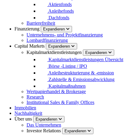
Aktienfonds
Anleihefonds
Dachfonds
Barrierefreiheit
Finanzierung
Expandieren
Unternehmens- und Projektfinanzierung
Lombardfinanzierung
Capital Markets
Expandieren
Kapitalmarktdienstleistungen
Expandieren
Kapitalmarktdienstleistungen Übersicht
Börse -Listing / IPO
Anleihestrukturierung & -emission
Zahlstelle & Emissionsabwicklung
Kapitalmaßnahmen
Wertpapierhandel & Brokerage
Research
Institutional Sales & Family Offices
Immobilien
Nachhaltigkeit
Über uns
Expandieren
Das Unternehmen
Investor Relations
Expandieren